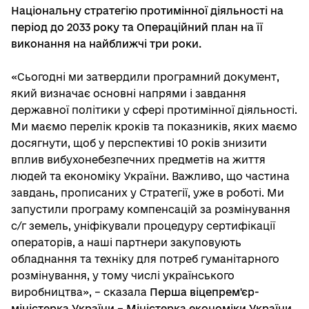
Національну стратегію протимінної діяльності на
період до 2033 року та Операційний план на її
виконання на найближчі три роки.
«Сьогодні ми затвердили програмний документ,
який визначає основні напрями і завдання
державної політики у сфері протимінної діяльності.
Ми маємо перелік кроків та показників, яких маємо
досягнути, щоб у перспективі 10 років знизити
вплив вибухонебезпечних предметів на життя
людей та економіку України. Важливо, що частина
завдань, прописаних у Стратегії, уже в роботі. Ми
запустили програму компенсацій за розмінування
с/г земель, уніфікували процедуру сертифікації
операторів, а наші партнери закуповують
обладнання та техніку для потреб гуманітарного
розмінування, у тому числі українського
виробництва», – сказала
Перша віцепрем'єр-
міністерка України – Міністерка економіки України