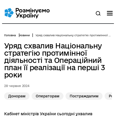
Перейти
до
основного
М
Пошук
вмісту
Головна
Новини
Уряд схвалив Національну стратегію протимінної діяльності та Операційний план її реалізації на перші 3 роки
Уряд схвалив Національну
стратегію протимінної
діяльності та Операційний
план її реалізації на перші 3
роки
28 червня 2024
Донорам
Операторам
Постраждалим
Роз
Кабінет міністрів України сьогодні ухвалив