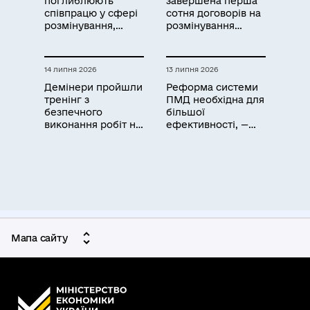
поглиблюють
завершена перша
співпрацю у сфері
сотня договорів на
розмінування,
розмінування
відновлення
агроземель
земель і розвитку
технологій
14 липня 2026
13 липня 2026
Демінери пройшли
Реформа системи
тренінг з
ПМД необхідна для
безпечного
більшої
виконання робіт на
ефективності, —
радіоактивно
Ігор Безкаварайний
забруднених
територіях
Мапа сайту