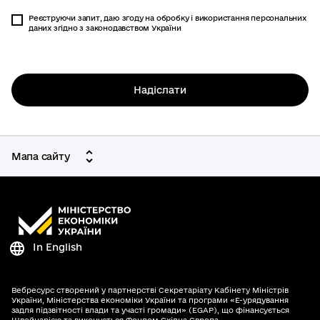
Реєструючи запит, даю згоду на обробку і використання персональних
даних згідно з законодавством України
Надіслати
Мапа сайту
In English
Вебресурс створений у партнерстві Секретаріату Кабінету Міністрів
України, Міністерства економіки України та програми «Е-урядування
задля підзвітності влади та участі громади» (EGAP), що фінансується