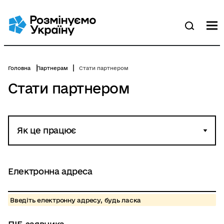
Перейти
до
основного
М
Пошук
вмісту
Головна
Партнерам
Стати партнером
Стати партнером
Як це працює
Електронна адреса
Введіть електронну адресу, будь ласка