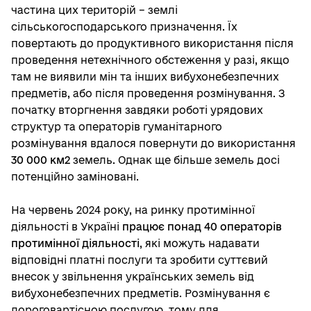
частина цих територій – землі
сільськогосподарського призначення. Їх
повертають до продуктивного використання після
проведення нетехнічного обстеження у разі, якщо
там не виявили мін та інших вибухонебезпечних
предметів, або після проведення розмінування. З
початку вторгнення завдяки роботі урядових
структур та операторів гуманітарного
розмінування вдалося повернути до використання
30 000 км2
земель. Однак ще більше земель досі
потенційно заміновані.
На червень 2024 року, на ринку протимінної
діяльності в Україні
працює понад 40 операторів
протимінної діяльності
, які можуть надавати
відповідні платні послуги та зробити суттєвий
внесок у звільнення українських земель від
вибухонебезпечних предметів. Розмінування є
дороговартісною послугою, тому для