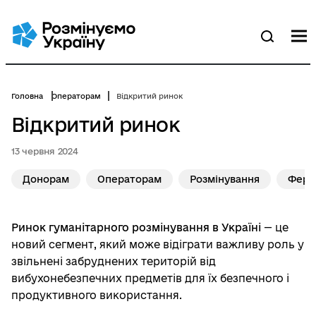
Перейти
до
основного
М
Пошук
вмісту
Головна
Операторам
Відкритий ринок
Відкритий ринок
13 червня 2024
Донорам
Операторам
Розмінування
Ферм
Ринок гуманітарного розмінування в Україні
— це
новий сегмент, який може відіграти важливу роль у
звільнені забруднених територій від
вибухонебезпечних предметів для їх безпечного і
продуктивного використання.