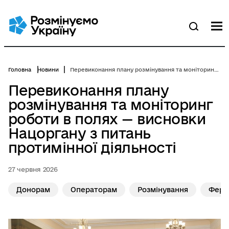
Перейти
до
основного
М
Пошук
вмісту
Головна
Новини
Перевиконання плану розмінування та моніторинг роботи в полях — висновки Нацоргану з питань протимінної діяльності
Перевиконання плану
розмінування та моніторинг
роботи в полях — висновки
Нацоргану з питань
протимінної діяльності
27 червня 2026
Донорам
Операторам
Розмінування
Ферм