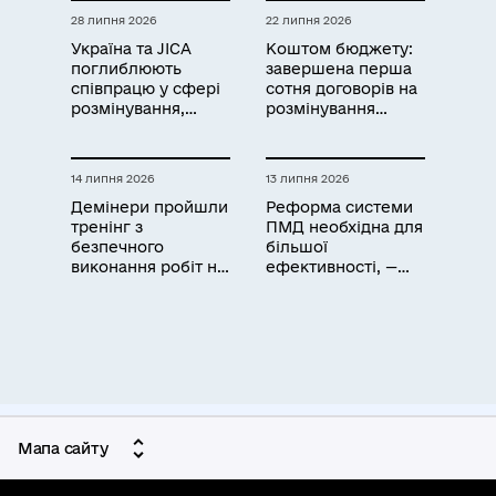
28 липня 2026
22 липня 2026
Україна та JICA
Коштом бюджету:
поглиблюють
завершена перша
співпрацю у сфері
сотня договорів на
розмінування,
розмінування
відновлення
агроземель
земель і розвитку
технологій
14 липня 2026
13 липня 2026
Демінери пройшли
Реформа системи
тренінг з
ПМД необхідна для
безпечного
більшої
виконання робіт на
ефективності, —
радіоактивно
Ігор Безкаварайний
забруднених
територіях
Мапа сайту